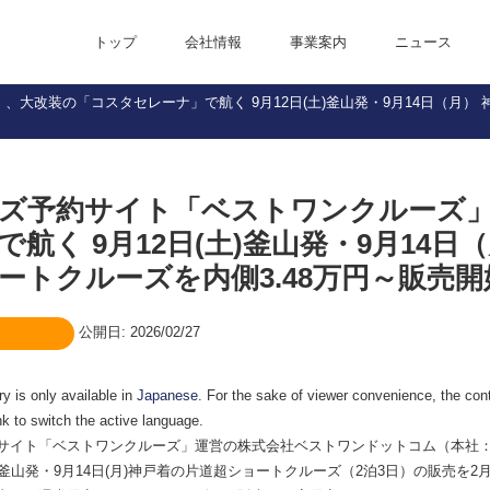
トップ
会社情報
事業案内
ニュース
大改装の「コスタセレーナ」で航く 9月12日(土)釜山発・9月14日（月） 神
代表メッセージ
企業理念
会社概要
役員紹介
沿革
Access
Office Introduction
ズ予約サイト「ベストワンクルーズ
で航く 9月12日(土)釜山発・9月14日
ートクルーズを内側3.48万円～販売開
公開日: 2026/02/27
try is only available in
Japanese
. For the sake of viewer convenience, the con
ink to switch the active language.
サイト「ベストワンクルーズ」運営の株式会社ベストワンドットコム（本社：東
釜山発・9月14日(月)神戸着の片道超ショートクルーズ（2泊3日）の販売を2月