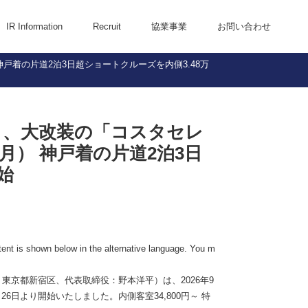
IR Information
Recruit
協業事業
お問い合わせ
戸着の片道2泊3日超ショートクルーズを内側3.48万
Financial Highlights
IR Library
FAQ
」、大改装の「コスタセレ
（月） 神戸着の片道2泊3日
始
tent is shown below in the alternative language. You m
京都新宿区、代表取締役：野本洋平）は、2026年9
26日より開始いたしました。内側客室34,800円～ 特