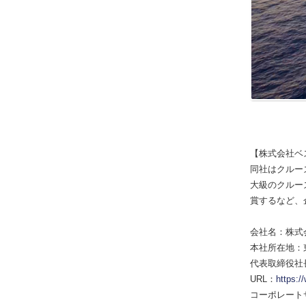
【株式会社ベ
同社はクルー
大級のクルー
賞するなど、
会社名：株式
本社所在地：東京
代表取締役社
URL：
https:/
コーポレート