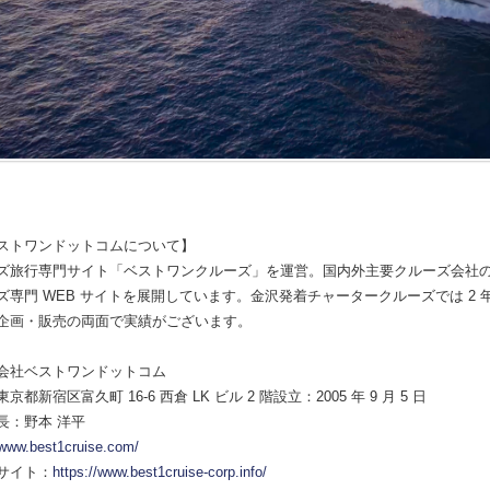
ストワンドットコムについて】
ズ旅行専門サイト「ベストワンクルーズ」を運営。国内外主要クルーズ会社
ズ専門 WEB サイトを展開しています。金沢発着チャータークルーズでは 2
企画・販売の両面で実績がございます。
会社ベストワンドットコム
都新宿区富久町 16-6 西倉 LK ビル 2 階設立：2005 年 9 月 5 日
長：野本 洋平
/www.best1cruise.com/
サイト：
https://www.best1cruise-corp.info/