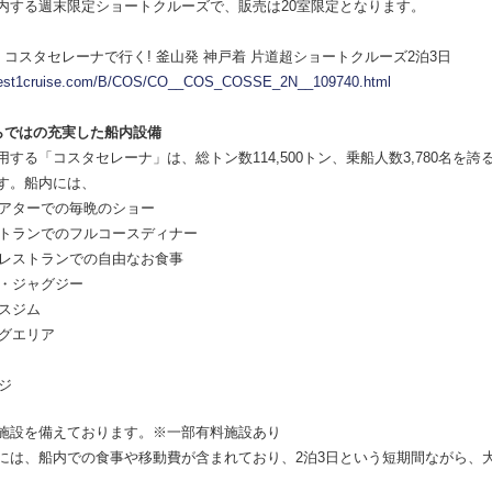
内する週末限定ショートクルーズで、販売は20室限定となります。
：コスタセレーナで行く! 釜山発 神戸着 片道超ショートクルーズ2泊3日
.best1cruise.com/B/COS/CO__COS_COSSE_2N__109740.html
らではの充実した船内設備
する「コスタセレーナ」は、総トン数114,500トン、乗船人数3,780名を誇
す。船内には、
アターでの毎晩のショー
トランでのフルコースディナー
レストランでの自由なお食事
・ジャグジー
スジム
グエリア
ジ
施設を備えております。※一部有料施設あり
には、船内での食事や移動費が含まれており、2泊3日という短期間ながら、