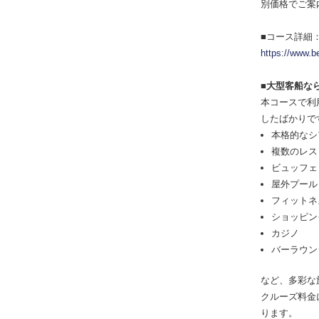
別価格でご案
■コース詳細
https://www
■大型客船な
本コースで利用
したばかりで
本格的なシ
複数のレス
ビュッフェ
屋外プール
フィットネ
ショッピン
カジノ
バーラウン
など、多彩な
クルーズ料金
ります。