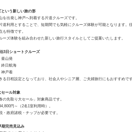
ズという新しい旅の形
山を出発し神戸へ到着する片道クルーズです。
片道利用とすることで、短期間でも気軽にクルーズ体験が可能となります。
点も特徴です。
ルーズ体験を組み合わせた新しい旅行スタイルとしてご提案いたします。
2泊3日ショートクルーズ
）釜山発
）終日航海
）神戸着
きる日程設定となっており、社会人やシニア層、ご夫婦旅行にもおすすめで
大セール対象
春の先取り大セール」対象商品です。
4,800円～（2名1室利用時）。
税・政府諸税・チップが必要です。
・早期完売見込み