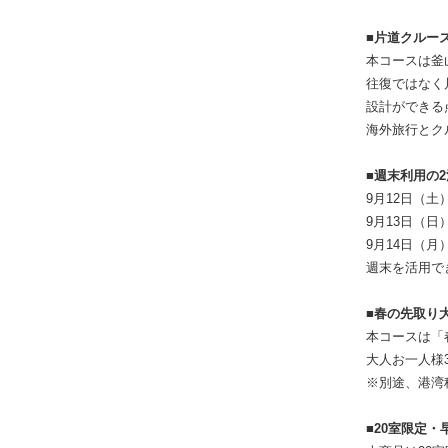
■片道クルー
本コースは釜
往復ではなく
設計ができる
海外旅行とク
■週末利用の
9月12日（土
9月13日（日
9月14日（月
週末を活用で
■春の先取り
本コースは「
大人お一人様3
※別途、港湾
■20室限定