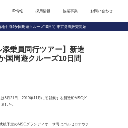
IR情報
採用情報
協業事業
お問い合わせ
地中海4か国周遊クルーズ10日間 東京発着販売開始
株主・投資家の皆様へ
業績ハイライト
成長戦略
IRライブラリ
株主優待
よくあるご質問
電子公告
ル添乗員同行ツアー】新造
か国周遊クルーズ10日間
月21日、2019年11月に初就航する新造船MSCグ
しました。
初就航予定のMSCグランディオーサ号はバルセロナやチ