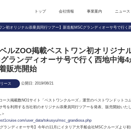
トップ
会社情報
事業案内
ニュース
ワン初オリジナル添乗員同行ツアー】新造船MSCグランディオーサ号で行く西
代表メッセージ
経営理念・ビジョン
行動指針・バリュー10
お客様応対サービス指針
会社概要
役員紹介
沿革
アクセス
オフィス紹介
ベルZOO掲載ベストワン初オリジナ
Cグランディオーサ号で行く西地中海4
着販売開始
公開日: 2019/08/21
リース
コース掲載数NO1サイト「ベストワンクルーズ」運営のベストワンドットコムは8
サ号を利用する当社初のオリジナル添乗員同行ツアーを発表、販売開始いた
L＞
est1cruise.com/user_data/tokusyu/msc_grandiosa.php
Cグランディオーサ号】今年の11月にイタリア大手船会社MSCクルーズより