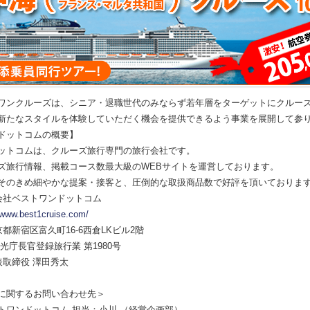
ワンクルーズは、シニア・退職世代のみならず若年層をターゲットにクルー
新たなスタイルを体験していただく機会を提供できるよう事業を展開して参
ドットコムの概要】
ットコムは、クルーズ旅行専門の旅行会社です。
ズ旅行情報、掲載コース数最大級のWEBサイトを運営しております。
そのきめ細やかな提案・接客と、圧倒的な取扱商品数で好評を頂いておりま
式会社ベストワンドットコム
//www.best1cruise.com/
京都新宿区富久町16-6西倉LKビル2階
光庁長官登録旅行業 第1980号
表取締役 澤田秀太
に関するお問い合わせ先＞
トワンドットコム 担当：小川 （経営企画部）