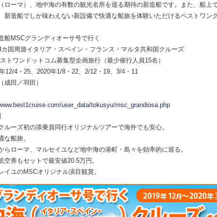
（ローマ）、地中海の有数の観光名所を巡る期待の新造船です。また、船上
、新造船でしか味わえない新設備で快適な船旅を体験いただけるベストワン
造船MSCグランディオーサ号で行く
4カ国周遊イタリア・スペイン・フランス・マルタ共和国クルーズ
ベストワンドットコム募集型企画旅行（最少催行人員15名）
12/4・25、2020年1/8・22、2/12・19、3/4・11
（成田／羽田）
//www.best1cruise.com/user_data/tokusyu/msc_grandiosa.php
】
クルーズ初の添乗員同行オリジナルツアーで海外でも安心。
適な船旅。
からローマ、マルセイユなど地中海の港町・島々を効率的に巡る。
航空券もセットで最安値20.5万円。
レイユのMSCオリジナル演目観賞。