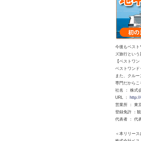
今後もベスト
ズ旅行という
【ベストワン
ベストワンド
また、クルー
専門だからこ
社名 ： 株
URL ：
http:
営業所 ： 東
登録免許 ：観
代表者 ： 代
＜本リリース
株式会社ベス