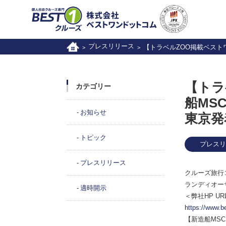
プレスリリース
【トラベルZOO掲載ベスト
>
>
【トラ
カテゴリー
船MS
お知らせ
東京発
トピック
プレスリ
プレスリリース
クルーズ旅行
ランディオー
適時開示
＜弊社HP UR
https://www.b
【新造船MS