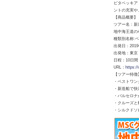
ビタベッキア
ントの充実や
【商品概要】
ツアー名：新
地中海王道の
種類別名称:
出発日：2019年
出発地：東京
日程：10日間
URL：
https:
【ツアー特徴
・ベストワン
・新造船で快
・バルセロナ
・クルーズと
・シルクドソ